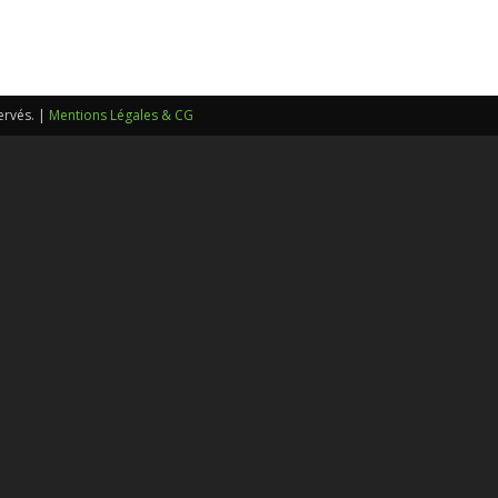
sans-
ervés. |
Mentions Légales & CG
voix