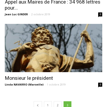
Appel aux Maires de France : 34 968 lettres
pour...
Jean Luc GINDER
-
2 octobre 2019
0
Monsieur le président
Linda NAVARRO (Marseille)
-
1 octobre 2019
0
1
2
3