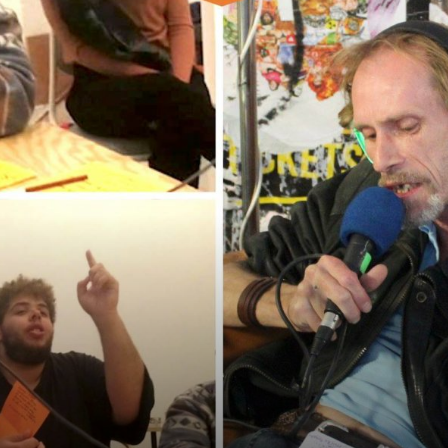
sans-
voix