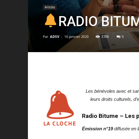
Articles
RADIO BITU
Par
ADSV
-
16 janvier 2020
3708
0
Les bénévoles avec et sa
leurs droits culturels, 
Radio Bitume – Les p
Émission n°19
diffusée en 